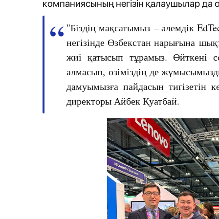
компаниясының негізін қалаушылар да ос
"Біздің мақсатымыз – әлемдік EdT
негізінде Өзбекстан нарығына шық
жиі қатысып тұрамыз. Өйткені с
алмасып, өзіміздің де жұмысымызды
дамуымызға пайдасын тигізетін кө
директоры Айбек Қуатбай.