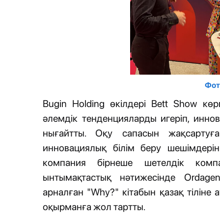
Фот
Bugin Holding өкілдері Bett Show кө
әлемдік тенденцияларды игеріп, инн
нығайтты. Оқу сапасын жақсартуғ
инновациялық білім беру шешімдерін
компания бірнеше шетелдік компа
ынтымақтастық нәтижесінде Ordage
арналған "Why?" кітабын қазақ тіліне 
оқырманға жол тартты.