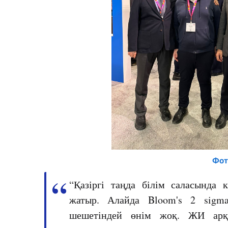
Фот
“Қазіргі таңда білім саласында 
жатыр. Алайда Bloom's 2 sigm
шешетіндей өнім жоқ. ЖИ арқы