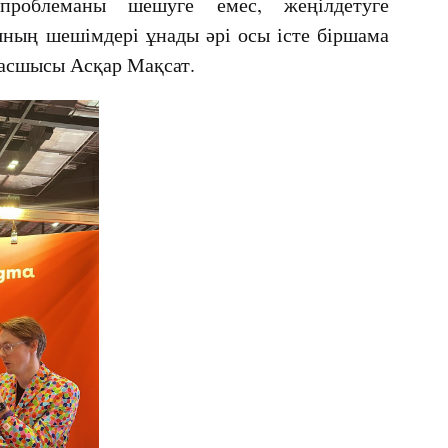
проблеманы шешуге емес, жеңілдетуге
яның шешімдері ұнады әрі осы істе біршама
 басшысы Асқар Мақсат.