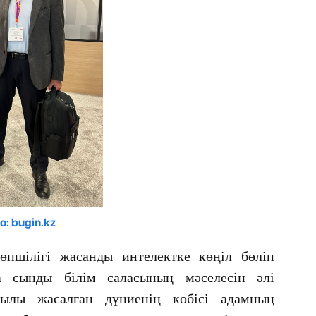
о: bugin.kz
көпшілігі жасанды интелектке көңіл бөліп
a сынды білім саласының мәселесін әлі
лы жасалған дүниенің көбісі адамның