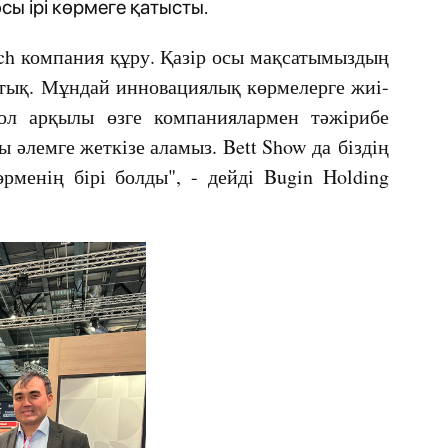
ы ірі көрмеге қатысты.
ech компания құру. Қазір осы мақсатымыздың
тық. Мұндай инновациялық көрмелерге жиі-
ол арқылы өзге компаниялармен тәжірибе
 әлемге жеткізе аламыз. Bett Show да біздің
рменің бірі болды", - дейді Bugin Holding