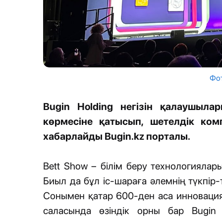
Фот
Bugin Holding негізін қалаушыл
көрмесіне қатысып, шетелдік ком
хабарлайды Bugin.kz порталы.
Bett Show – білім беру технологиялар
Биыл да бұл іс-шараға әлемнің түкпір
Сонымен қатар 600-ден аса инновациял
саласында өзіндік орны бар Bugin 