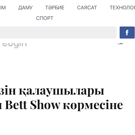
ЛІМ
ДАМУ
ТӘРБИЕ
САЯСАТ
ТЕХНОЛО
СПОРТ
гізін қалаушылары
Bett Show көрмесіне