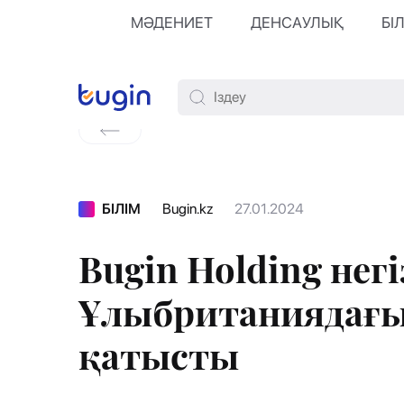
МӘДЕНИЕТ
ДЕНСАУЛЫҚ
БІ
БІЛІМ
Bugin.kz
27.01.2024
Bugin Holding не
Ұлыбританиядағы 
қатысты