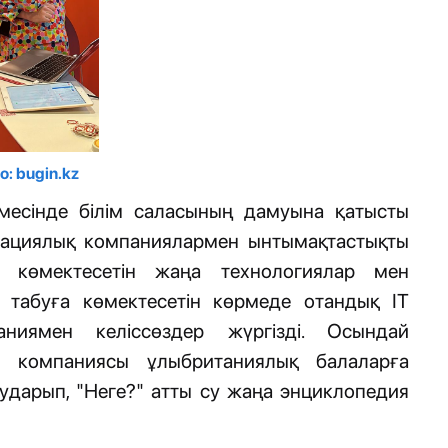
о: bugin.kz
рмесінде білім саласының дамуына қатысты
овациялық компаниялармен ынтымақтастықты
а көмектесетін жаңа технологиялар мен
 табуға көмектесетін көрмеде отандық ІТ
ниямен келіссөздер жүргізді. Осындай
n компаниясы ұлыбританиялық балаларға
аударып, "Неге?" атты су жаңа энциклопедия