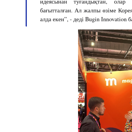
идеясынан туғандықтан, олар 
бағытталған. Ал жалпы өзіме Коре
алда екен”, - деді Bugin Innovation