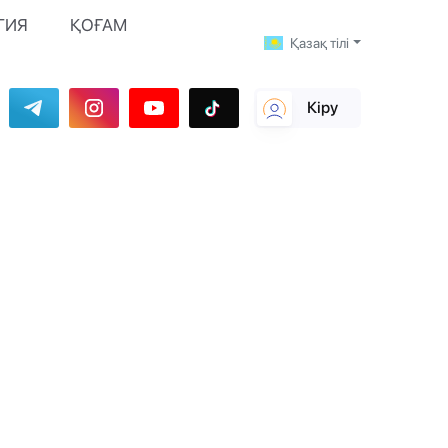
ГИЯ
ҚОҒАМ
Қазақ тілі
Кіру