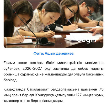
Фото: Ашық дереккөз
Ғылым және жоғары білім министрлігінің мәліметіне
сүйенсек, 2026-2027 оқу жылында да еңбек нарығы
бойынша сұранысқа ие мамандарды даярлауға басымдық
беріледі.
Қазақстанда бакалавриат бағдарламасына шамамен 75
мың грант берілді. Конкурсқа қатысу үшін 127 мыңға жуық
талапкер өтініш бергені анықталды.