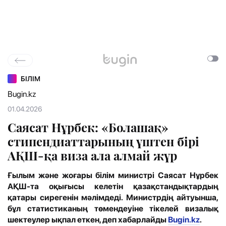
БІЛІМ
Bugin.kz
01.04.2026
Саясат Нұрбек: «Болашақ»
стипендиаттарының үштен бірі
АҚШ-қа виза ала алмай жүр
Ғылым және жоғары білім министрі Саясат Нұрбек
АҚШ-та оқығысы келетін қазақстандықтардың
қатары сирегенін мәлімдеді. Министрдің айтуынша,
бұл статистиканың төмендеуіне тікелей визалық
шектеулер ықпал еткен, деп хабарлайды
Bugin.kz
.