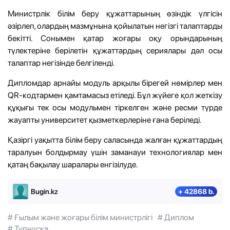
Министрлік білім беру құжаттарының өзіндік үлгісін
әзірлеп, олардың мазмұнына қойылатын негізгі талаптарды
бекітті. Сонымен қатар жоғары оқу орындарының
түлектеріне берілетін құжаттардың сериялары дәл осы
талаптар негізінде белгіленді.
Дипломдар арнайы модуль арқылы бірегей нөмірлер мен
QR-кодтармен қамтамасыз етіледі. Бұл жүйеге қол жеткізу
құқығы тек осы модульмен тіркелген және ресми түрде
жауапты университет қызметкерлеріне ғана беріледі.
Қазіргі уақытта білім беру саласында жалған құжаттардың
таралуын болдырмау үшін заманауи технологиялар мен
қатаң бақылау шаралары енгізілуде.
Bugin.kz
+ 42868 b.
# Ғылым және жоғары білім министрлігі
# Диплом
# Түпнұсқа