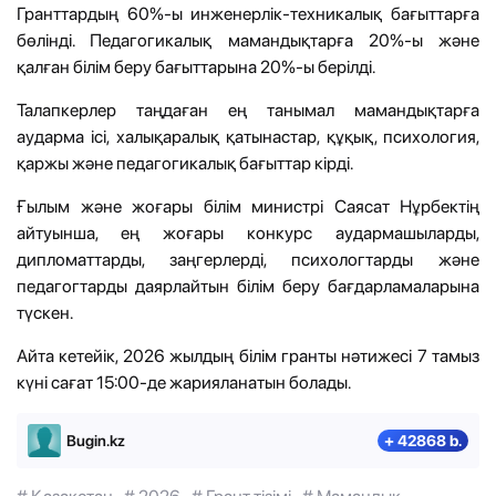
Гранттардың 60%-ы инженерлік-техникалық бағыттарға
бөлінді. Педагогикалық мамандықтарға 20%-ы және
қалған білім беру бағыттарына 20%-ы берілді.
Талапкерлер таңдаған ең танымал мамандықтарға
аударма ісі, халықаралық қатынастар, құқық, психология,
қаржы және педагогикалық бағыттар кірді.
Ғылым және жоғары білім министрі Саясат Нұрбектің
айтуынша, ең жоғары конкурс аудармашыларды,
дипломаттарды, заңгерлерді, психологтарды және
педагогтарды даярлайтын білім беру бағдарламаларына
түскен.
Айта кетейік, 2026 жылдың білім гранты нәтижесі 7 тамыз
күні сағат 15:00-де жарияланатын болады.
Bugin.kz
+ 42868 b.