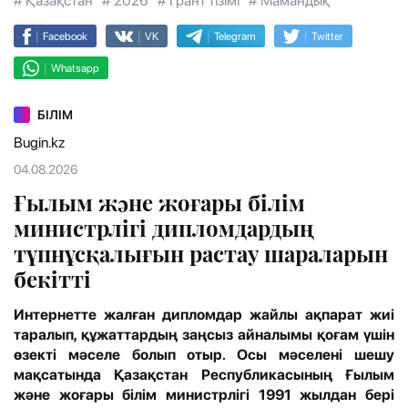
# Қазақстан
# 2026
# Грант тізімі
# Мамандық
|
|
|
|
Facebook
VK
Telegram
Twitter
|
Whatsapp
БІЛІМ
Bugin.kz
04.08.2026
Ғылым және жоғары білім
министрлігі дипломдардың
түпнұсқалығын растау шараларын
бекітті
Интернетте жалған дипломдар жайлы ақпарат жиі
таралып, құжаттардың заңсыз айналымы қоғам үшін
өзекті мәселе болып отыр. Осы мәселені шешу
мақсатында Қазақстан Республикасының Ғылым
және жоғары білім министрлігі 1991 жылдан бері