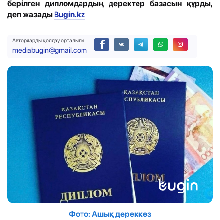
берілген дипломдардың деректер базасын құрды,
деп жазады
Bugin.kz
Авторларды қолдау орталығы
mediabugin@gmail.com
Фото: Ашық дереккөз