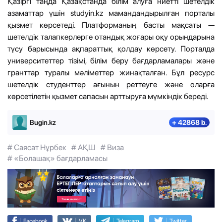
Қазіргі таңда Қазақстанда білім алуға ниетті шетелдік
азаматтар үшін studyin.kz мамандандырылған порталы
қызмет көрсетеді. Платформаның басты мақсаты —
шетелдік талапкерлерге отандық жоғары оқу орындарына
түсу барысында ақпараттық қолдау көрсету. Порталда
университеттер тізімі, білім беру бағдарламалары және
гранттар туралы мәліметтер жинақталған. Бұл ресурс
шетелдік студенттер ағынын реттеуге және оларға
көрсетілетін қызмет сапасын арттыруға мүмкіндік береді.
Bugin.kz
+ 42868 b.
# Саясат Нұрбек
# АҚШ
# Виза
# «Болашақ» бағдарламасы
|
|
|
|
Facebook
VK
Telegram
Twitter