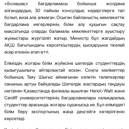
«Болашақ» бағдарламасы бойынша жолдама
алғандардың 30 пайызы консулдық кедергілерге тап
болып, виза ала алмаған. Осыған байланысты, мемлекеттік
бағдарлама иегерлерінің білім алу құқығын сақтау
мақсатында оларды баламалы мемлекеттерге ауыстыру
жұмыстары жүргізіліп жатыр. Министр бұл жағдайдың
АҚШ бағытындағы көрсеткіштердің қысқаруына тікелей
әсер еткенін атап өтті.
Еліміздің жоғары білім жүйесіне шетелдік студенттердің
қызығушылығы айтарлықтай өскен. Соңғы мәліметтер
бойынша, Таяу Шығыс аймағынан келетін талапкерлер
санының артуы байқалады. Шетелдік жастардың таңдауы
негізінен Қазақстанда филиалы ашылған Heriot-Watt және
Cardiff университеттерінің бағдарламалары халықаралық
студенттер арасында жоғары сұранысқа ие. Бұл еліміздегі
білім беру экспортының жаңа деңгейге көтерілгенін
көрсетеді.