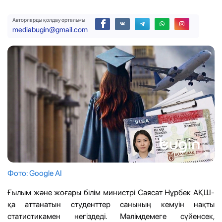
Авторларды қолдау орталығы
mediabugin@gmail.com
Фото: Google AI
Ғылым және жоғары білім министрі Саясат Нұрбек АҚШ-
қа аттанатын студенттер санының кемуін нақты
статистикамен негіздеді. Мәлімдемеге сүйенсек,