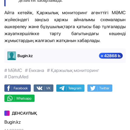
Айта кетейік, Қаржылық мониторинг агенттігі МӘМС
жүйесіндегі заңсыз қаржы айналымы схемаларын
әшкерелеу және бұзушылықтарға қатысы бар тұлғаларды
жауапкершілікке тарту бағытындағы кешенді
жұмыстардың жалғасып жатқанын хабарлады.
Bugin.kz
+ 42868 b.
# МӘМС
# Емхана
# Қаржылық мониторинг
# DamuMed
|
|
|
|
Facebook
VK
Telegram
Twitter
|
Whatsapp
ДЕНСАУЛЫҚ
Bugin.kz