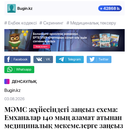
Bugin.kz
+ 42868 b.
# Еңбек кодексі
# Скрининг
# Медициналық тексеру
|
|
|
|
Facebook
VK
Telegram
Twitter
|
Whatsapp
ДЕНСАУЛЫҚ
Bugin.kz
03.08.2026
МӘМС жүйесіндегі заңсыз схема:
Емханалар 140 мың азамат атынан
медициналық мекемелерге заңсыз