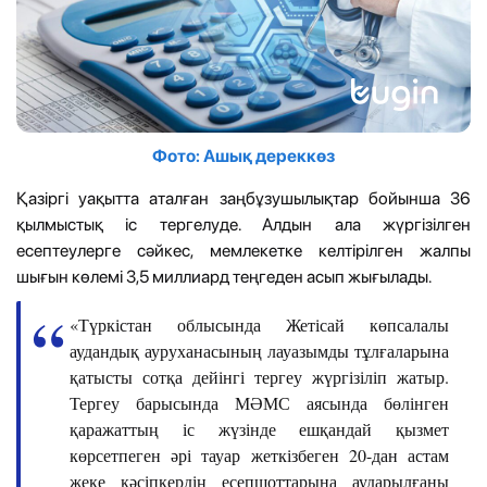
Фото: Ашық дереккөз
Қазiргi уақытта аталған заңбұзушылықтар бойынша 36
қылмыстық іс тергелуде. Алдын ала жүргізілген
есептеулерге сәйкес, мемлекетке келтірілген жалпы
шығын көлемі 3,5 миллиард теңгеден асып жығылады.
«Түркістан облысында Жетісай көпсалалы
аудандық ауруханасының лауазымды тұлғаларына
қатысты сотқа дейінгі тергеу жүргізіліп жатыр.
Тергеу барысында МӘМС аясында бөлінген
қаражаттың іс жүзінде ешқандай қызмет
көрсетпеген әрі тауар жеткізбеген 20-дан астам
жеке кәсіпкердің есепшоттарына аударылғаны