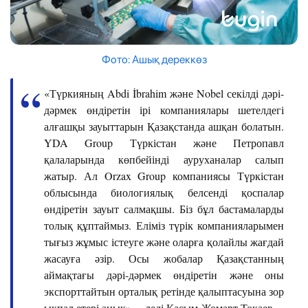
Фото: Ашық дереккөз
«Түркияның Abdi İbrahim және Nobel секілді дәрі-
дәрмек өндіретін ірі компаниялары шетелдегі
алғашқы зауыттарын Қазақстанда ашқан болатын.
YDA Group Түркістан және Петропавл
қалаларында көпбейінді ауруханалар салып
жатыр. Ал Orzax Group компаниясы Түркістан
облысында биологиялық белсенді қоспалар
өндіретін зауыт салмақшы. Біз бұл бастамаларды
толық құптаймыз. Еліміз түрік компанияларымен
тығыз жұмыс істеуге және оларға қолайлы жағдай
жасауға әзір. Осы жобалар Қазақстанның
аймақтағы дәрі-дәрмек өндіретін және оны
экспорттайтын орталық ретінде қалыптасуына зор
ықпал етері анық», – деді Қасым-Жомарт Тоқаев.