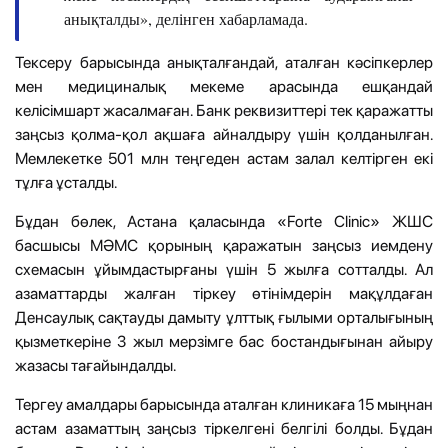
анықталды», делінген хабарламада.
Тексеру барысында анықталғандай, аталған кәсіпкерлер
мен медициналық мекеме арасында ешқандай
келісімшарт жасалмаған. Банк реквизиттері тек қаражатты
заңсыз қолма-қол ақшаға айналдыру үшін қолданылған.
Мемлекетке 501 млн теңгеден астам залал келтірген екі
тұлға ұсталды.
Бұдан бөлек, Астана қаласында «Forte Clinic» ЖШС
басшысы МӘМС қорының қаражатын заңсыз иемдену
схемасын ұйымдастырғаны үшін 5 жылға сотталды. Ал
азаматтарды жалған тіркеу өтінімдерін мақұлдаған
Денсаулық сақтауды дамыту ұлттық ғылыми орталығының
қызметкеріне 3 жыл мерзімге бас бостандығынан айыру
жазасы тағайындалды.
Тергеу амалдары барысында аталған клиникаға 15 мыңнан
астам азаматтың заңсыз тіркелгені белгілі болды. Бұдан