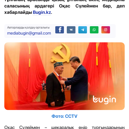
саласының ардагері Оқас Сүлеймен бар, деп
хабарлайды
Bugin.kz
.
Авторларды қолдау орталығы
mediabugin@gmail.com
Фото: CCTV
Оқас Сүлеймен – шекаралық өңір тұрғындарының