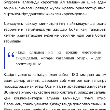
білдіретін алақанды көрсетеді. Ал тамшының ішіне адам
өмірінің символы ретінде жүрек ырғағы орналастырылып,
сырты күңгірт дөңгелек жиекпен көркемделген.
Денсаулық сақтау министрлігінің пайымдауынша, жаңа
төсбелгінің тағайындалуы жылдар бойы қан тапсырып
келген азаматтардың еңбегіне берілген әділ баға болып
табылады.
«Енді олардың игі ісі ерекше мәртебемен
айқындалып, жоғары бағаланып отыр», – деп
есептейді ДСМ.
Қазіргі уақытта елімізде жыл сайын 180 мыңнан астам
адам донор атанып, шамамен 255 мың рет қан тапсыру
процедурасынан өтеді. Осы игі істің арқасында жыл сайын
80 мыңға жуық науқастың өмірі сақталып, олардың сапалы
қан компоненттерін алуына мүмкіндік туып отыр.
Дегенмен, соңғы уақытта Қазақстанда донорлар санының
біртіндеп азаю үрдісі байқалып отырғанын да мамандар