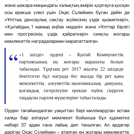
және шекара маңындағы халықтың өмірін қорғауға қосқан
осы ерекше үлесі үшін Оқас Сүлеймен бұған дейін де
«Ұлттық денсаулық сақтау жүйесінің үздік қызметкері»,
«Қытайдың 1 мамыр еңбек медалі» және «Ұлттар бірлігі
мен прогресінің үздік қайраткері» сияқты жоғары
мемлекеттік наградалармен марапатталған.
«1 шілде» ордені – Қытай Коммунистік
партиясының ең жоғары марапаты болып
табылады. Тұңғыш рет 2017 жылғы 22 шілдеде
бекітілген бұл награда бес жылда бір рет қана
мемлекеттің әлеуметтік-экономикалық дамуына,
қоғамдық ілгерілеуіне ерекше еңбек сіңірген
таңдаулы партия мүшелеріне табысталады.
Орден тағайындалған уақыттан бері миллиардтан астам
халқы бар алпауыт мемлекет бойынша бұл құрметке
небәрі 37 адам ғана лайық деп танылған. Ал ардагер
дәрігер Оқас Сүлеймен – аталған ең жоғары мемлекеттік