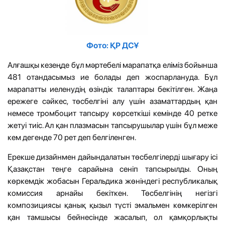
Фото: ҚР ДСҰ
Алғашқы кезеңде бұл мәртебелі марапатқа еліміз бойынша
481 отандасымыз ие болады деп жоспарлануда. Бұл
марапатты иеленудің өзіндік талаптары бекітілген. Жаңа
ережеге сәйкес, төсбелгіні алу үшін азаматтардың қан
немесе тромбоцит тапсыру көрсеткіші кемінде 40 ретке
жетуі тиіс. Ал қан плазмасын тапсырушылар үшін бұл меже
кем дегенде 70 рет деп белгіленген.
Ерекше дизайнмен дайындалатын төсбелгілерді шығару ісі
Қазақстан теңге сарайына сеніп тапсырылды. Оның
көркемдік жобасын Геральдика жөніндегі республикалық
комиссия арнайы бекіткен. Төсбелгінің негізгі
композициясы қанық қызыл түсті эмальмен көмкерілген
қан тамшысы бейнесінде жасалып, ол қамқорлықты