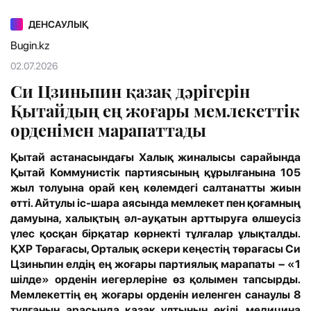
ДЕНСАУЛЫҚ
Bugin.kz
02.07.2026
Си Цзиньпин қазақ дәрігерін
Қытайдың ең жоғары мемлекеттік
орденімен марапаттады
Қытай астанасындағы Халық жиналысы сарайында
Қытай Коммунистік партиясының құрылғанына 105
жыл толуына орай кең көлемдегі салтанатты жиын
өтті. Айтулы іс-шара аясында мемлекет пен қоғамның
дамуына, халықтың әл-ауқатын арттыруға өлшеусіз
үлес қосқан бірқатар көрнекті тұлғалар ұлықталды.
ҚХР Төрағасы, Орталық әскери кеңестің төрағасы Си
Цзиньпин елдің ең жоғары партиялық марапаты – «1
шілде» орденін иегерлеріне өз қолымен тапсырды.
Мемлекеттің ең жоғары орденін иеленген санаулы 8
тұлғаның арасында қазақ ұлтының өкілі, медицина