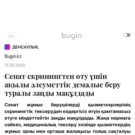
ДЕНСАУЛЫҚ
Bugin.kz
15.05.2026
Сенат скринингтен өту үшін
ақылы әлеуметтік демалыс беру
туралы заңды мақұлдады
Сенат жұмыс берушілерді қызметкерлерінің
скринингтік тексеруден кедергісіз өтуін қамтамасыз
етуге міндеттейтін заңды мақұлдады. Жаңа нормаға
сәйкес, медициналық тексеру кезінде қызметкердің
жұмыс орны мен орташа жалақысы толық сақталуы