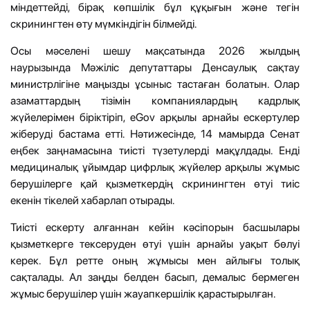
міндеттейді, бірақ көпшілік бұл құқығын және тегін
скринингтен өту мүмкіндігін білмейді.
Осы мәселені шешу мақсатында 2026 жылдың
наурызында Мәжіліс депутаттары Денсаулық сақтау
министрлігіне маңызды ұсыныс тастаған болатын. Олар
азаматтардың тізімін компаниялардың кадрлық
жүйелерімен біріктіріп, eGov арқылы арнайы ескертулер
жіберуді бастама етті. Нәтижесінде, 14 мамырда Сенат
еңбек заңнамасына тиісті түзетулерді мақұлдады. Енді
медициналық ұйымдар цифрлық жүйелер арқылы жұмыс
берушілерге қай қызметкердің скринингтен өтуі тиіс
екенін тікелей хабарлап отырады.
Тиісті ескерту алғаннан кейін кәсіпорын басшылары
қызметкерге тексеруден өтуі үшін арнайы уақыт бөлуі
керек. Бұл ретте оның жұмысы мен айлығы толық
сақталады. Ал заңды белден басып, демалыс бермеген
жұмыс берушілер үшін жауапкершілік қарастырылған.