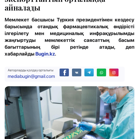
айналады
Мемлекет басшысы Түркия президентімен кездесу
барысында отандық фармацевтикалық өндірісті
ілгерілету мен медициналық инфрақұрылымды
жаңғыртуды мемлекеттік саясаттың басым
бағыттарының бірі ретінде атады, деп
хабарлайды
Bugin.kz
.
Авторларды қолдау орталығы
mediabugin@gmail.com