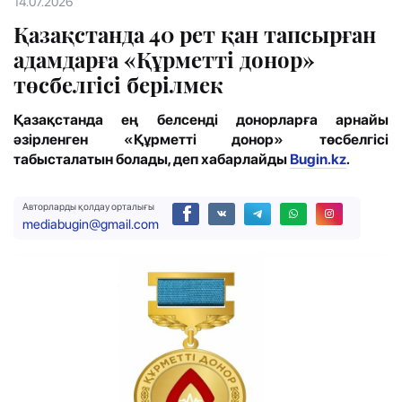
14.07.2026
Қазақстанда 40 рет қан тапсырған
адамдарға «Құрметті донор»
төсбелгісі берілмек
Қазақстанда ең белсенді донорларға арнайы
әзірленген «Құрметті донор» төсбелгісі
табысталатын болады, деп хабарлайды
Bugin.kz
.
Авторларды қолдау орталығы
mediabugin@gmail.com