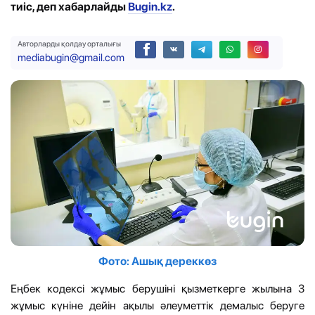
тиіс, деп хабарлайды
Bugin.kz
.
Авторларды қолдау орталығы
mediabugin@gmail.com
Фото: Ашық дереккөз
Еңбек кодексі жұмыс берушіні қызметкерге жылына 3
жұмыс күніне дейін ақылы әлеуметтік демалыс беруге