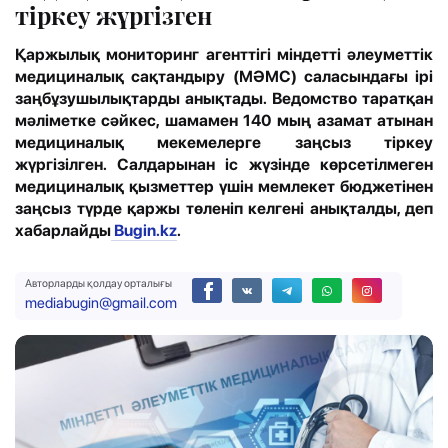
тіркеу жүргізген
Қаржылық мониторинг агенттігі міндетті әлеуметтік
медициналық сақтандыру (МӘМС) саласындағы ірі
заңбұзушылықтарды анықтады. Ведомство таратқан
мәліметке сәйкес, шамамен 140 мың азамат атынан
медициналық мекемелерге заңсыз тіркеу
жүргізілген. Салдарынан іс жүзінде көрсетілмеген
медициналық қызметтер үшін мемлекет бюджетінен
заңсыз түрде қаржы төленіп келгені анықталды, деп
хабарлайды
Bugin.kz
.
Авторларды қолдау орталығы
mediabugin@gmail.com