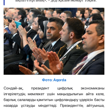
Фото: Aqorda
Сондай-ақ, президент цифрлық экономиканы
ілгерілетудің мемлекет үшін маңыздылығын айта келе,
барлық салаларды қамтитын цифрландыру үдерісін басты
назарда ұстауды міндеттеді. Президенттің айтуынша,