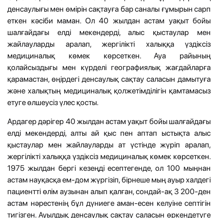
денсаулығы мен өмірін сақтауға бар саналы ғұмырын сарп
еткен кәсіби маман. Ол 40 жылдан астам уақыт бойы
шалғайдағы елді мекендерді, алыс қыстаулар мен
жайлауларды аралап, жергілікті халыққа үздіксіз
медициналық көмек көрсеткен. Ауа райының
қолайсыздығы мен күрделі географиялық жағдайларға
қарамастан, өңірдегі денсаулық сақтау саласын дамытуға
және халықтың медициналық қолжетімділігін қамтамасыз
етуге өлшеусіз үлес қосты.
Ардагер дәрігер 40 жылдан астам уақыт бойы шалғайдағы
елді мекендерді, алты ай қыс пен аптап ыстықта алыс
қыстаулар мен жайлауларды ат үстінде жүріп аралап,
жергілікті халыққа үздіксіз медициналық көмек көрсеткен.
1975 жылдан бергі кезеңді есептегенде, ол 100 мыңнан
астам науқасқа ем-дом жүргізіп, бірнеше мың ауыр халдегі
пациентті өлім аузынан алып қалған, сондай-ақ 3 200-ден
астам нәрестенің бұл дүниеге аман-есен келуіне септігін
тигізген. Ауылдық денсаулық сақтау саласын өркендетуге