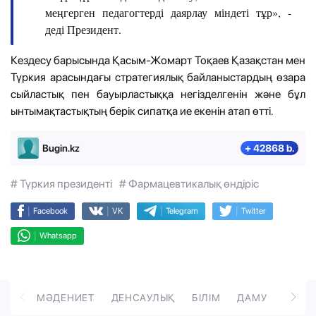
меңгерген педагогтерді даярлау міндеті тұр», -
деді Президент.
Кездесу барысында Қасым-Жомарт Тоқаев Қазақстан мен
Түркия арасындағы стратегиялық байланыстардың өзара
сыйластық пен бауырластыққа негізделгенін және бұл
ынтымақтастықтың берік сипатқа ие екенін атап өтті.
Bugin.kz
+ 42868 b.
# Түркия президенті
# Фармацевтикалық өндіріс
|
|
|
|
Facebook
VK
Telegram
Twitter
|
Whatsapp
ОРТ
МӘДЕНИЕТ
ДЕНСАУЛЫҚ
БІЛІМ
ДАМУ
ТӘРБ