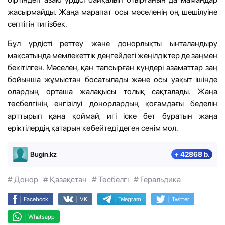
жасырмайды. Жаңа марапат осы мәселенің оң шешілуіне
септігін тигізбек.
Бұл үрдісті реттеу және донорлықты ынталандыру
мақсатында мемлекеттік деңгейдегі жеңілдіктер де заңмен
бекітілген. Мәселен, қан тапсырған күндері азаматтар заң
бойынша жұмыстан босатылады және осы уақыт ішінде
олардың орташа жалақысы толық сақталады. Жаңа
төсбелгінің енгізілуі донорлардың қоғамдағы беделін
арттырып қана қоймай, игі іске бет бұратын жаңа
еріктілердің қатарын көбейтеді деген сенім мол.
Bugin.kz
+ 42868 b.
# Донор
# Қазақстан
# Төсбелгі
# Геральдика
|
|
|
|
Facebook
VK
Telegram
Twitter
|
Whatsapp