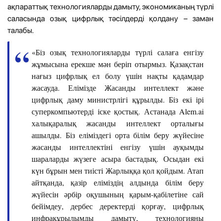
ақпараттық технологияларды дамыту, экономиканың түрлі
саласында озық цифрлық тәсілдерді қолдану – заман
талабы.
«Біз озық технологияларды түрлі салаға енгізу
жұмысына ерекше мән беріп отырмыз. Қазақстан
нағыз цифрлық ел болу үшін нақты қадамдар
жасауда. Елімізде Жасанды интеллект және
цифрлық даму министрлігі құрылды. Біз екі ірі
суперкомпьютерді іске қостық. Астанада Alem.ai
халықаралық жасанды интеллект орталығы
ашылды. Біз еліміздегі орта білім беру жүйесіне
жасанды интеллектіні енгізу үшін ауқымды
шараларды жүзеге асыра бастадық. Осыдан екі
күн бұрын мен тиісті Жарлыққа қол қойдым. Атап
айтқанда, қазір еліміздің алдында білім беру
жүйесін әрбір оқушының қарым-қабілетіне сай
бейімдеу, дербес деректерді қорғау, цифрлық
инфрақұрылымды дамыту, технологияны