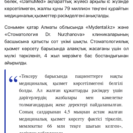
бөлек, «DamuMed» ақпараттық жүйесі арқылы іс жүзінде
көрсетілмеген, жалпы құны 79 миллион теңгені құрайтын
медициналық қызметтер рәсімделгені анықталды.
Сонымен қатар Алматы облысында «Mydental.kz» және
«Стоматология Dr. Nurzhanova» клиникаларының
басшысына қатысты сот үкімі шықты. Стоматологиялық
қызмет көрсету барысында алаяқтық жасағаны үшін ол
мүлкі тәркіленіп, 4 жыл мерзімге бас бостандығынан
айырылды.
«Тексеру барысында пациенттерге нақты
медициналық қызмет көрсетілмегені белгілі
болды. Ал жалған құжаттарды рәсімдеу үшін
дәрігерлердің жазбалары мен кәмелетке
толмағандардың жеке деректері пайдаланылған.
Соның салдарынан 4,5 мыңнан астам жалған
медициналық қызмет көрсету фактісі тіркеліп,
мемлекетке 66 млн теңге шығын келген»,
делінген хабарламада.