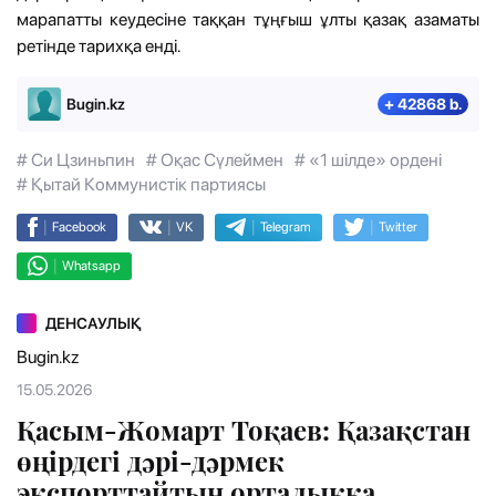
марапатты кеудесіне таққан тұңғыш ұлты қазақ азаматы
ретінде тарихқа енді.
Bugin.kz
+ 42868 b.
# Си Цзиньпин
# Оқас Сүлеймен
# «1 шілде» ордені
# Қытай Коммунистік партиясы
|
|
|
|
Facebook
VK
Telegram
Twitter
|
Whatsapp
ДЕНСАУЛЫҚ
Bugin.kz
15.05.2026
Қасым-Жомарт Тоқаев: Қазақстан
өңірдегі дәрі-дәрмек
экспорттайтын орталыққа