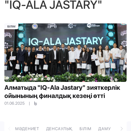
"IQ-ALA JASTARY"
БІЛІМ
Алматыда "IQ-Ala Jastary" зияткерлік
ойынының финалдық кезеңі өтті
01.06.2025
|
ОРТ
МӘДЕНИЕТ
ДЕНСАУЛЫҚ
БІЛІМ
ДАМУ
ТӘРБ